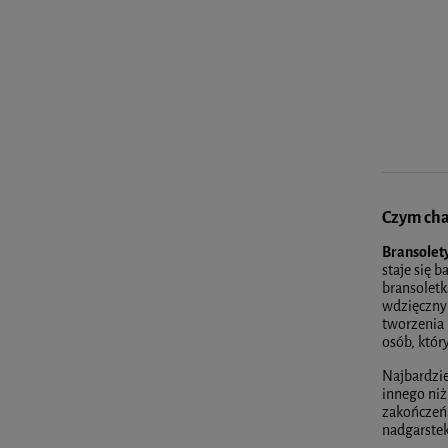
Czym cha
Bransolet
staje się 
bransolet
wdzięczny 
tworzenia 
osób, któr
Najbardzie
innego niż
zakończeń.
nadgarstek