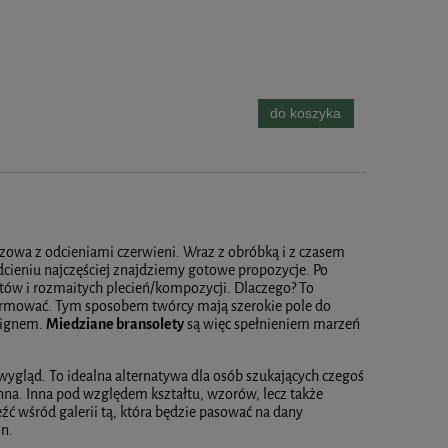
do koszyka
owa z odcieniami czerwieni. Wraz z obróbką i z czasem
odcieniu najczęściej znajdziemy gotowe propozycje. Po
ów i rozmaitych plecień/kompozycji. Dlaczego? To
formować. Tym sposobem twórcy mają szerokie pole do
esignem.
Miedziane bransolety
są więc spełnieniem marzeń
ygląd. To idealna alternatywa dla osób szukających czegoś
t inna. Inna pod względem kształtu, wzorów, lecz także
eźć wśród galerii tą, która będzie pasować na dany
zn.