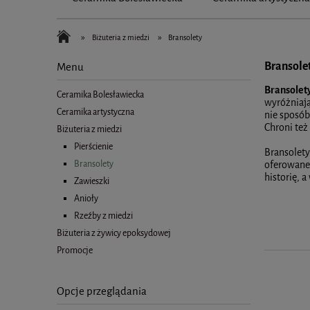
»
»
Biżuteria z miedzi
Bransolety
Bransole
Menu
Bransolet
Ceramika Bolesławiecka
wyróżniają
Ceramika artystyczna
nie sposób
Chroni też
Biżuteria z miedzi
Pierścienie
Bransolety
Bransolety
oferowane 
historię, 
Zawieszki
Anioły
Rzeźby z miedzi
Biżuteria z żywicy epoksydowej
Promocje
Opcje przeglądania