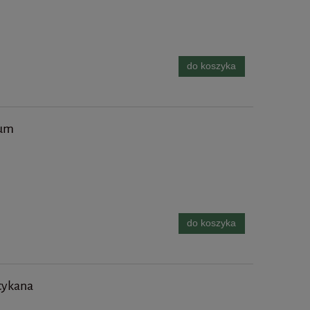
do koszyka
rum
do koszyka
tykana