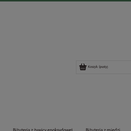
Koszyk:
(pusty)
a
Biżuteria z żywicy epoksydowej
Biżuteria z miedzi