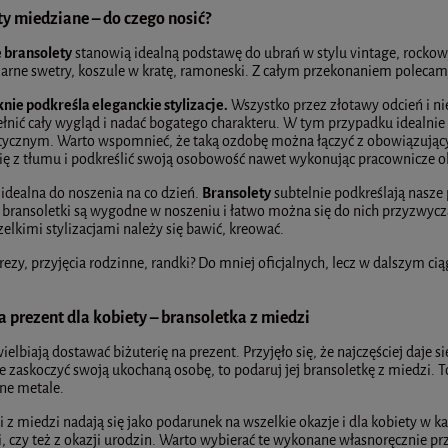
y miedziane – do czego nosić?
 bransolety
stanowią idealną podstawę do ubrań w stylu vintage, rockowy
zarne swetry, koszule w kratę, ramoneski. Z całym przekonaniem polecamy
nie podkreśla eleganckie stylizacje.
Wszystko przez złotawy odcień i ni
nić cały wygląd i nadać bogatego charakteru. W tym przypadku idealnie 
tycznym. Warto wspomnieć, że taką ozdobę można łączyć z obowiązujący
ię z tłumu i podkreślić swoją osobowość nawet wykonując pracownicze o
 idealna do noszenia na co dzień.
Bransolety
subtelnie podkreślają nasze 
bransoletki są wygodne w noszeniu i łatwo można się do nich przyzwyczai
elkimi stylizacjami należy się bawić, kreować.
ezy, przyjęcia rodzinne, randki? Do mniej oficjalnych, lecz w dalszym c
 prezent dla kobiety – bransoletka z miedzi
elbiają dostawać biżuterię na prezent. Przyjęło się, że najczęściej daje si
 zaskoczyć swoją ukochaną osobę, to podaruj jej bransoletkę z miedzi. 
e metale.
i z miedzi nadają się jako podarunek na wszelkie okazje i dla kobiety w 
, czy też z okazji urodzin. Warto wybierać te wykonane własnoręcznie prze