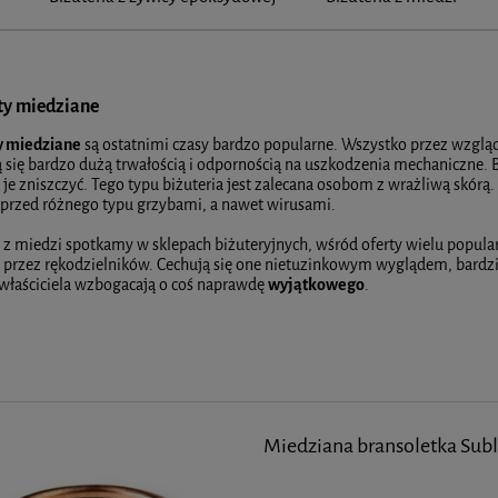
ty miedziane
y miedziane
są ostatnimi czasy bardzo popularne. Wszystko przez wzglą
 się bardzo dużą trwałością i odpornością na uszkodzenia mechaniczne. B
 je zniszczyć. Tego typu biżuteria jest zalecana osobom z wrażliwą skórą. 
 przed różnego typu grzybami, a nawet wirusami.
 z miedzi spotkamy w sklepach biżuteryjnych, wśród oferty wielu popular
przez rękodzielników. Cechują się one nietuzinkowym wyglądem, bardzie
a właściciela wzbogacają o coś naprawdę
wyjątkowego
.
Miedziana bransoletka Sub