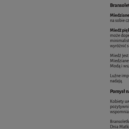
Bransolet
Miedziane
na sobie c
Miedź pięk
może dopeł
minimalis
wyróżnić s
Miedź jest
Miedziane 
Modą i wsz
Luźne impr
nadają.
Pomysł na
Kobiety uwi
pozytywnie
wspomnian
Bransoletk
Dnia Matki