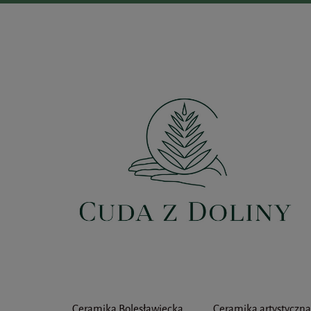
Ceramika Bolesławiecka
Ceramika artystyczn