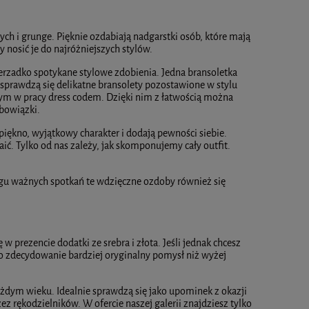
ch i grunge. Pięknie ozdabiają nadgarstki osób, które mają
 nosić je do najróżniejszych stylów.
erzadko spotykane stylowe zdobienia. Jedna bransoletka
sprawdzą się delikatne bransolety pozostawione w stylu
m w pracy dress codem. Dzięki nim z łatwością można
bowiązki.
piękno, wyjątkowy charakter i dodają pewności siebie.
ć. Tylko od nas zależy, jak skomponujemy cały outfit.
iągu ważnych spotkań te wdzięczne ozdoby również się
ę w prezencie dodatki ze srebra i złota. Jeśli jednak chcesz
To zdecydowanie bardziej oryginalny pomysł niż wyżej
każdym wieku. Idealnie sprawdzą się jako upominek z okazji
z rękodzielników. W ofercie naszej galerii znajdziesz tylko