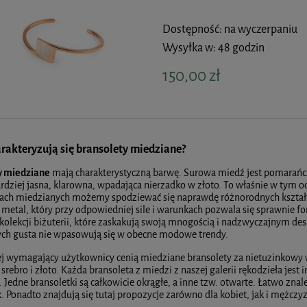
Dostępność:
na wyczerpaniu
Wysyłka w:
48 godzin
150,00 zł
rakteryzują się bransolety miedziane?
y miedziane
mają charakterystyczną barwę. Surowa miedź jest pomarańcz
bardziej jasna, klarowna, wpadająca nierzadko w złoto. To właśnie w tym 
kach miedzianych możemy spodziewać się naprawdę różnorodnych kształt
metal, który przy odpowiedniej sile i warunkach pozwala się sprawnie 
kolekcji biżuterii, które zaskakują swoją mnogością i nadzwyczajnym d
ych gusta nie wpasowują się w obecne modowe trendy.
j wymagający użytkownicy cenią miedziane bransolety za nietuzinkowy w
 srebro i złoto. Każda bransoleta z miedzi z naszej galerii rękodzieła jes
 Jedne bransoletki są całkowicie okrągłe, a inne tzw. otwarte. Łatwo znal
. Ponadto znajdują się tutaj propozycje zarówno dla kobiet, jak i mężczy