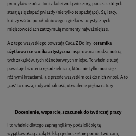
promyków słońca. Inni z kolei wolą wieczory, podczas których
starają się złapać gwiazdy (nie tylko te spadające). Są i tacy,
którzy wśród popołudniowego zgiełku w turystycznych
miejscowościach zatrzymują momenty najważniejsze.
A z tego wszystkiego powstają Cuda Z Doliny:
ceramika
użytkowa
i
ceramika artystyczna
inspirowana urodzajnością
tych zakątków, tych różnobarwnych miejsc. To właśnie tutaj
powstaje biżuteria rękodzielnicza, która nie tylko nosi się z
różnymi kreacjami, ale przede wszystkim coś do nich wnosi. A to
„coś” to dusza, indywidualność, utrwalenie piękna natury.
Docenienie, wsparcie, szacunek do twórczej pracy
I to właśnie dlatego zapragnęliśmy podzielić się tą
wyjątkowością z całą Polską i jednocześnie pomóc twórcom,