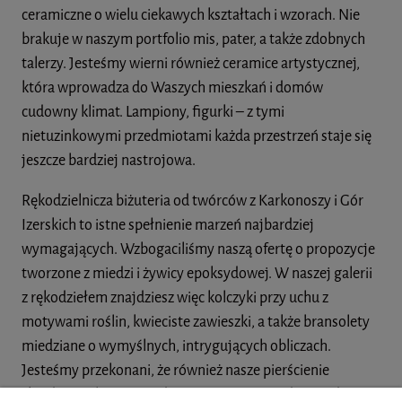
ceramiczne o wielu ciekawych kształtach i wzorach. Nie
brakuje w naszym portfolio mis, pater, a także zdobnych
talerzy. Jesteśmy wierni również ceramice artystycznej,
która wprowadza do Waszych mieszkań i domów
cudowny klimat. Lampiony, figurki – z tymi
nietuzinkowymi przedmiotami każda przestrzeń staje się
jeszcze bardziej nastrojowa.
Rękodzielnicza biżuteria od twórców z Karkonoszy i Gór
Izerskich to istne spełnienie marzeń najbardziej
wymagających. Wzbogaciliśmy naszą ofertę o propozycje
tworzone z miedzi i żywicy epoksydowej. W naszej galerii
z rękodziełem znajdziesz więc kolczyki przy uchu z
motywami roślin, kwieciste zawieszki, a także bransolety
miedziane o wymyślnych, intrygujących obliczach.
Jesteśmy przekonani, że również nasze pierścienie
skradną wiele serc. Serdecznie zapraszamy do zwiedzenia