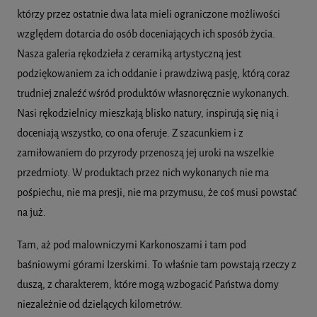
którzy przez ostatnie dwa lata mieli ograniczone możliwości
względem dotarcia do osób doceniających ich sposób życia.
Nasza galeria rękodzieła z ceramiką artystyczną jest
podziękowaniem za ich oddanie i prawdziwą pasję, którą coraz
trudniej znaleźć wśród produktów własnoręcznie wykonanych.
Nasi rękodzielnicy mieszkają blisko natury, inspirują się nią i
doceniają wszystko, co ona oferuje. Z szacunkiem i z
zamiłowaniem do przyrody przenoszą jej uroki na wszelkie
przedmioty. W produktach przez nich wykonanych nie ma
pośpiechu, nie ma presji, nie ma przymusu, że coś musi powstać
na już.
Tam, aż pod malowniczymi Karkonoszami i tam pod
baśniowymi górami Izerskimi. To właśnie tam powstają rzeczy z
duszą, z charakterem, które mogą wzbogacić Państwa domy
niezależnie od dzielących kilometrów.